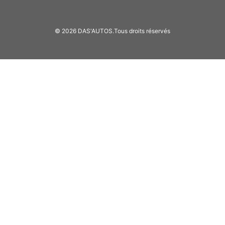
©
2026
DAS'AUTOS
.Tous droits réservés